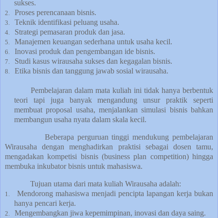
sukses.
Proses perencanaan bisnis.
2.
Teknik identifikasi peluang usaha.
3.
Strategi pemasaran produk dan jasa.
4.
Manajemen keuangan sederhana untuk usaha kecil.
5.
Inovasi produk dan pengembangan ide bisnis.
6.
Studi kasus wirausaha sukses dan kegagalan bisnis.
7.
Etika bisnis dan tanggung jawab sosial wirausaha.
8.
Pembelajaran dalam mata kuliah ini tidak hanya berbentuk
teori tapi juga banyak mengandung unsur praktik seperti
membuat proposal usaha, menjalankan simulasi bisnis bahkan
membangun usaha nyata dalam skala kecil.
Beberapa perguruan tinggi mendukung pembelajaran
Wirausaha dengan menghadirkan praktisi sebagai dosen tamu,
mengadakan kompetisi bisnis (business plan competition) hingga
membuka inkubator bisnis untuk mahasiswa.
Tujuan utama
dari mata kuliah Wirausaha adalah:
Mendorong mahasiswa menjadi pencipta lapangan kerja bukan
1.
hanya pencari kerja.
Mengembangkan jiwa kepemimpinan, inovasi dan daya saing.
2.