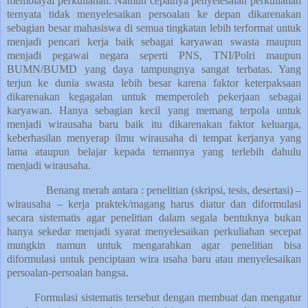
membiayai perkuliahan. Namun cepatnya penyelesaian perkuliahan
ternyata tidak menyelesaikan persoalan ke depan dikarenakan
sebagian besar mahasiswa di semua tingkatan lebih terformat untuk
menjadi pencari kerja baik sebagai karyawan swasta maupun
menjadi pegawai negara seperti PNS, TNI/Polri maupun
BUMN/BUMD yang daya tampungnya sangat terbatas. Yang
terjun ke dunia swasta lebih besar karena faktor keterpaksaan
dikarenakan kegagalan untuk memperoleh pekerjaan sebagai
karyawan. Hanya sebagian kecil yang memang terpola untuk
menjadi wirausaha baru baik itu dikarenakan faktor keluarga,
keberhasilan menyerap ilmu wirausaha di tempat kerjanya yang
lama ataupun belajar kepada temannya yang terlebih dahulu
menjadi wirausaha.
Benang merah antara : penelitian (skripsi, tesis, desertasi) –
wirausaha – kerja praktek/magang harus diatur dan diformulasi
secara sistematis agar penelitian dalam segala bentuknya bukan
hanya sekedar menjadi syarat menyelesaikan perkuliahan secepat
mungkin namun untuk mengarahkan agar penelitian bisa
diformulasi untuk penciptaan wira usaha baru atau menyelesaikan
persoalan-persoalan bangsa.
Formulasi sistematis tersebut dengan membuat dan mengatur