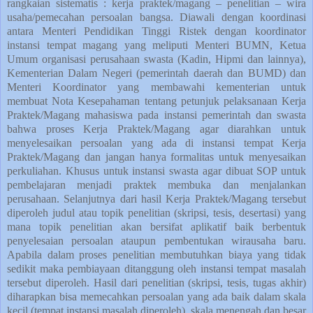
rangkaian sistematis : kerja praktek/magang – penelitian – wira
usaha/pemecahan persoalan bangsa. Diawali dengan koordinasi
antara Menteri Pendidikan Tinggi Ristek dengan koordinator
instansi tempat magang yang meliputi Menteri BUMN, Ketua
Umum organisasi perusahaan swasta (Kadin, Hipmi dan lainnya),
Kementerian Dalam Negeri (pemerintah daerah dan BUMD) dan
Menteri Koordinator yang membawahi kementerian untuk
membuat Nota Kesepahaman tentang petunjuk pelaksanaan Kerja
Praktek/Magang mahasiswa pada instansi pemerintah dan swasta
bahwa proses Kerja Praktek/Magang agar diarahkan untuk
menyelesaikan persoalan yang ada di instansi tempat Kerja
Praktek/Magang dan jangan hanya formalitas untuk menyesaikan
perkuliahan. Khusus untuk instansi swasta agar dibuat SOP untuk
pembelajaran menjadi praktek membuka dan menjalankan
perusahaan. Selanjutnya dari hasil Kerja Praktek/Magang tersebut
diperoleh judul atau topik penelitian (skripsi, tesis, desertasi) yang
mana topik penelitian akan bersifat aplikatif baik berbentuk
penyelesaian persoalan ataupun pembentukan wirausaha baru.
Apabila dalam proses penelitian membutuhkan biaya yang tidak
sedikit maka pembiayaan ditanggung oleh instansi tempat masalah
tersebut diperoleh. Hasil dari penelitian (skripsi, tesis, tugas akhir)
diharapkan bisa memecahkan persoalan yang ada baik dalam skala
kecil (tempat instansi masalah diperoleh), skala menengah dan besar