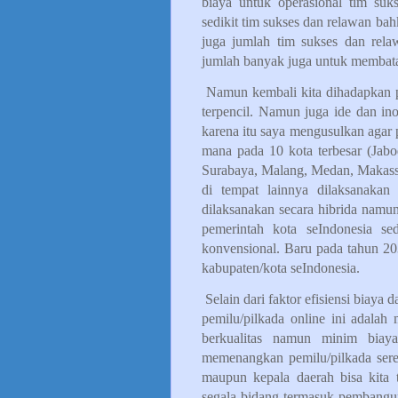
biaya untuk operasional tim suk
sedikit tim sukses dan relawan b
juga jumlah tim sukses dan relaw
jumlah banyak juga untuk membatas
Namun kembali kita dihadapkan p
terpencil. Namun juga ide dan ino
karena itu saya mengusulkan agar 
mana pada 10 kota terbesar (Jabo
Surabaya, Malang, Medan, Makassa
di tempat lainnya dilaksanakan
dilaksanakan secara hibrida namun
pemerintah kota seIndonesia se
konvensional. Baru pada tahun 20
kabupaten/kota seIndonesia.
Selain dari faktor efisiensi biaya 
pemilu/pilkada online ini adalah
berkualitas namun minim bia
memenangkan pemilu/pilkada seren
maupun kepala daerah bisa kita
segala bidang termasuk pembangun