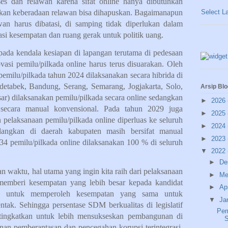
ses dan relawan karena sifat online hanya dibutuhkan
Select L
ahkan keberadaan relawan bisa dihapuskan. Bagaimanapun
an harus dibatasi, di samping tidak diperlukan dalam
i kesempatan dan ruang gerak untuk politik uang.
ada kendala kesiapan di lapangan terutama di pedesaan
vasi pemilu/pilkada online harus terus disuarakan. Oleh
pemilu/pilkada tahun 2024 dilaksanakan secara hibrida di
detabek, Bandung, Serang, Semarang, Jogjakarta, Solo,
Arsip Blo
r) dilaksanakan pemilu/pilkada secara online sedangkan
►
2026
 secara manual konvensional. Pada tahun 2029 juga
►
2025
 pelaksanaan pemilu/pilkada online diperluas ke seluruh
►
2024
dangkan di daerah kabupaten masih bersifat manual
►
2023
34 pemilu/pilkada online dilaksanakan 100 % di seluruh
▼
2022
►
De
dan waktu, hal utama yang ingin kita raih dari pelaksanaan
►
Me
 memberi kesempatan yang lebih besar kepada kandidat
►
Ap
ya untuk memperoleh kesempatan yang sama untuk
▼
Ja
tak. Sehingga persentase SDM berkualitas di legislatif
Pem
 tingkatkan untuk lebih mensukseskan pembangunan di
S
an pemberantasan dan pencegahan korupsi terintegrasi.