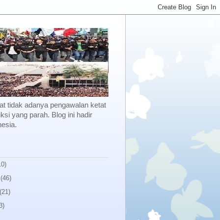
kibat tidak adanya pengawalan ketat
ksi yang parah. Blog ini hadir
esia.
10)
(46)
(21)
3)