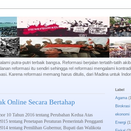
f alami putra-putri terbaik bangsa. Reformasi berjalan tertatih-tatih a
lanan reformasi itu sendiri sehingga rel reformasi mengalami kontradi
si. Karena reformasi memang harus ditulis, dari Madina untuk Indon
Label
Agama
(
ak Online Secara Bertahap
Birokrasi
ekonomi
r 10 Tahun 2016 tentang Perubahan Kedua Atas
5 tentang Penetapan Peraturan Pemerintah Pengganti
Energi
(1
4 tentang Pemilihan Gubernur, Bupati dan Walikota
Fiskal
(2)