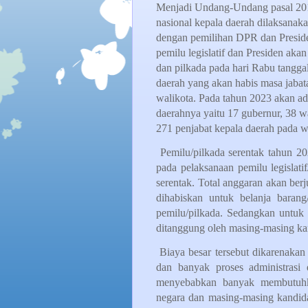
Menjadi Undang-Undang pasal 201
nasional kepala daerah dilaksana
dengan pemilihan DPR dan Presiden
pemilu legislatif dan Presiden aka
dan pilkada pada hari Rabu tangg
daerah yang akan habis masa jabat
walikota. Pada tahun 2023 akan ad
daerahnya yaitu 17 gubernur, 38 wa
271 penjabat kepala daerah pada w
Pemilu/pilkada serentak tahun 2
pada pelaksanaan pemilu legislati
serentak. Total anggaran akan ber
dihabiskan untuk belanja baran
pemilu/pilkada. Sedangkan untuk
ditanggung oleh masing-masing ka
Biaya besar tersebut dikarenaka
dan banyak proses administrasi 
menyebabkan banyak membutuhk
negara dan masing-masing kandidat