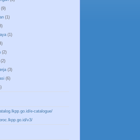
(9)
an
(1)
3)
aya
(1)
4)
a
(2)
(2)
erja
(3)
asi
(6)
)
katalog.lkpp.go.id/e-catalogue/
aproc.lkpp.go.id/v3/