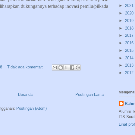
►
2021
diharapkan dukungannya terhadap inovasi pemilu/pilkada
►
2020
►
2019
►
2018
►
2017
►
2016
►
2015
►
2014
►
2013
38
Tidak ada komentar:
►
2012
Mengenai
Beranda
Postingan Lama
Rahm
ngganan:
Postingan (Atom)
Alumni T
ITS Sura
Lihat pro