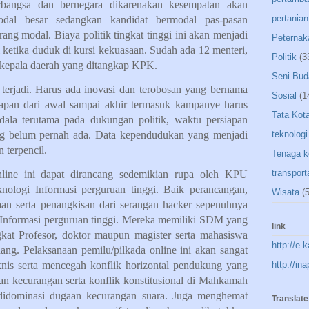
rbangsa dan bernegara dikarenakan kesempatan akan
pertanian
odal besar sedangkan kandidat bermodal pas-pasan
ang modal. Biaya politik tingkat tinggi ini akan menjadi
Peternak
 ketika duduk di kursi kekuasaan. Sudah ada 12 menteri,
Politik
(3
epala daerah yang ditangkap KPK.
Seni Bud
us terjadi. Harus ada inovasi dan terobosan yang bernama
Sosial
(1
hapan dari awal sampai akhir termasuk kampanye harus
Tata Kot
dala terutama pada dukungan politik, waktu persiapan
g belum pernah ada. Data kependudukan yang menjadi
teknologi
 terpencil.
Tenaga k
transport
online ini dapat dirancang sedemikian rupa oleh KPU
nologi Informasi perguruan tinggi. Baik perancangan,
Wisata
(5
an serta penangkisan dari serangan hacker sepenuhnya
i Informasi perguruan tinggi. Mereka memiliki SDM yang
link
ngkat Profesor, doktor maupun magister serta mahasiswa
http://e-
ang. Pelaksanaan pemilu/pilkada online ini akan sangat
knis serta mencegah konflik horizontal pendukung yang
http://in
gaan kecurangan serta konflik konstitusional di Mahkamah
 didominasi dugaan kecurangan suara. Juga menghemat
Translate