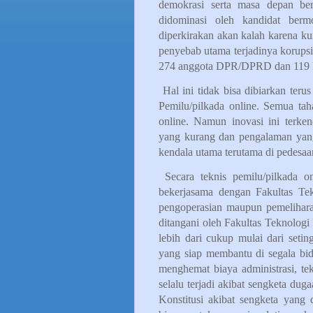
demokrasi serta masa depan be
didominasi oleh kandidat berm
diperkirakan akan kalah karena kur
penyebab utama terjadinya korupsi
274 anggota DPR/DPRD dan 119 k
Hal ini tidak bisa dibiarkan ter
Pemilu/pilkada online. Semua ta
online. Namun inovasi ini terken
yang kurang dan pengalaman yan
kendala utama terutama di pedesaan
Secara teknis pemilu/pilkada 
bekerjasama dengan Fakultas Tek
pengoperasian maupun pemelihara
ditangani oleh Fakultas Teknolog
lebih dari cukup mulai dari seti
yang siap membantu di segala bid
menghemat biaya administrasi, te
selalu terjadi akibat sengketa du
Konstitusi akibat sengketa yang