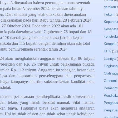
 ayat 8 dinyatakan bahwa pemungutan suara serentak
gerakan
kan pada bulan November 2024 bersamaan tahunnya
. Dari simulasi yang telah dilakukan direncanakan
Hukum
(
n dilaksanakan pada hari Rabu tanggal 28 Februari 2024
Kependu
al 27 Oktober 2024. Pada tahun 2022 akan ada 101
Kesehat
an kepala daerahnya yaitu 7 gubernur, 76 bupati dan 18
konstruks
a 170 daerah yang akan habis masa jabatan kepala
likota dan 115 bupati. dengan demilian akan ada total
Korupsi
(
aktu pemilu/pilkada serentak tahun 2024.
KPK
(17)
024 akan menghabiskan anggaran sebesar Rp. 86 trilyun
Lainnya
(
f/presiden dan Rp. 26 trilyun untuk pelaksanaan pilkada
Lingkung
jumlah Rp. 112 trilyun. Anggaran itu sebagian besar akan
Olah rag
g/jasa dan honorarium penyelenggara dan pengawasan
Otonomi 
 biaya kampanye dan tim sukses/relawan kandidat akan
ndidat.
Pemerint
Pendidik
n metode pelaksanaan pemilu/pilkada masih konvensional
dan teknis yang masih bersifat manual. Sifat manual
Pengada
an biaya. Tingginya biaya akan menguras anggaran
Pergurua
. Hal ini tidak efisien dan tidak sehat untuk kehidupan
pertamb