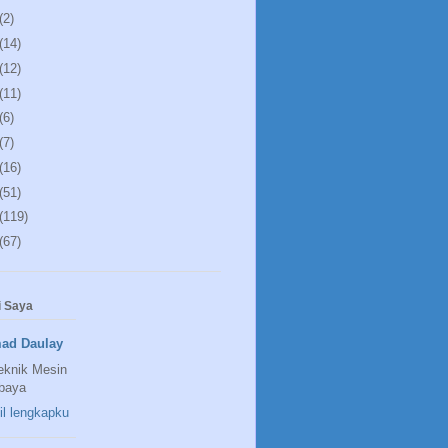
(2)
(14)
(12)
(11)
(6)
(7)
(16)
(51)
(119)
(67)
 Saya
ad Daulay
eknik Mesin
baya
fil lengkapku