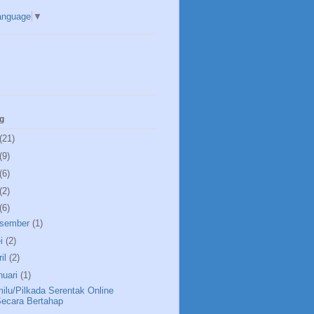
anguage
▼
g
(21)
(9)
(6)
(2)
(6)
sember
(1)
i
(2)
ril
(2)
nuari
(1)
ilu/Pilkada Serentak Online
ecara Bertahap