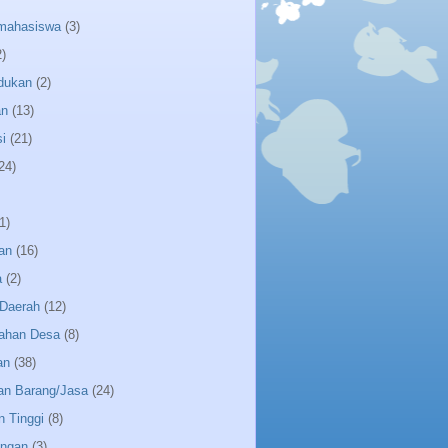
 mahasiswa
(3)
2)
dukan
(2)
an
(13)
i
(21)
24)
1)
an
(16)
a
(2)
Daerah
(12)
ahan Desa
(8)
an
(38)
an Barang/Jasa
(24)
n Tinggi
(8)
angan
(3)