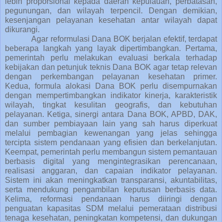
lebih proporsional kepada daerah kepulauan, perbatasan,
pegunungan, dan wilayah terpencil. Dengan demikian,
kesenjangan pelayanan kesehatan antar wilayah dapat
dikurangi.
Agar reformulasi Dana BOK berjalan efektif, terdapat
beberapa langkah yang layak dipertimbangkan. Pertama,
pemerintah perlu melakukan evaluasi berkala terhadap
kebijakan dan petunjuk teknis Dana BOK agar tetap relevan
dengan perkembangan pelayanan kesehatan primer.
Kedua, formula alokasi Dana BOK perlu disempurnakan
dengan mempertimbangkan indikator kinerja, karakteristik
wilayah, tingkat kesulitan geografis, dan kebutuhan
pelayanan. Ketiga, sinergi antara Dana BOK, APBD, DAK,
dan sumber pembiayaan lain yang sah harus diperkuat
melalui pembagian kewenangan yang jelas sehingga
tercipta sistem pendanaan yang efisien dan berkelanjutan.
Keempat, pemerintah perlu membangun sistem pemantauan
berbasis digital yang mengintegrasikan perencanaan,
realisasi anggaran, dan capaian indikator pelayanan.
Sistem ini akan meningkatkan transparansi, akuntabilitas,
serta mendukung pengambilan keputusan berbasis data.
Kelima, reformasi pendanaan harus diiringi dengan
penguatan kapasitas SDM melalui pemerataan distribusi
tenaga kesehatan, peningkatan kompetensi, dan dukungan