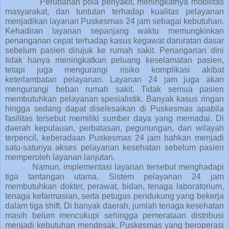
Perubahan pola penyakit, meningkatnya mobilitas
masyarakat, dan tuntutan terhadap kualitas pelayanan
menjadikan layanan Puskesmas 24 jam sebagai kebutuhan.
Kehadiran layanan sepanjang waktu memungkinkan
penanganan cepat terhadap kasus kegawat daruratan dasar
sebelum pasien dirujuk ke rumah sakit. Penanganan dini
tidak hanya meningkatkan peluang keselamatan pasien,
tetapi juga mengurangi risiko komplikasi akibat
keterlambatan pelayanan. Layanan 24 jam juga akan
mengurangi beban rumah sakit. Tidak semua pasien
membutuhkan pelayanan spesialistik. Banyak kasus ringan
hingga sedang dapat diselesaikan di Puskesmas apabila
fasilitas tersebut memiliki sumber daya yang memadai. Di
daerah kepulauan, perbatasan, pegunungan, dan wilayah
terpencil, keberadaan Puskesmas 24 jam bahkan menjadi
satu-satunya akses pelayanan kesehatan sebelum pasien
memperoleh layanan lanjutan.
Namun, implementasi layanan tersebut menghadapi
tiga tantangan utama. Sistem pelayanan 24 jam
membutuhkan dokter, perawat, bidan, tenaga laboratorium,
tenaga kefarmasian, serta petugas pendukung yang bekerja
dalam tiga shift. Di banyak daerah, jumlah tenaga kesehatan
masih belum mencukupi sehingga pemerataan distribusi
menjadi kebutuhan mendesak. Puskesmas yang beroperasi