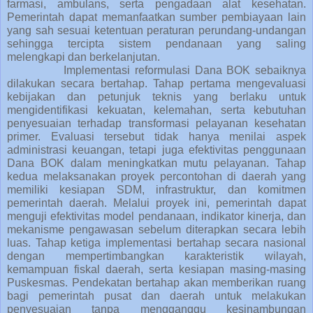
farmasi, ambulans, serta pengadaan alat kesehatan.
Pemerintah dapat memanfaatkan sumber pembiayaan lain
yang sah sesuai ketentuan peraturan perundang-undangan
sehingga tercipta sistem pendanaan yang saling
melengkapi dan berkelanjutan.
Implementasi reformulasi Dana BOK sebaiknya
dilakukan secara bertahap. Tahap pertama mengevaluasi
kebijakan dan petunjuk teknis yang berlaku untuk
mengidentifikasi kekuatan, kelemahan, serta kebutuhan
penyesuaian terhadap transformasi pelayanan kesehatan
primer. Evaluasi tersebut tidak hanya menilai aspek
administrasi keuangan, tetapi juga efektivitas penggunaan
Dana BOK dalam meningkatkan mutu pelayanan. Tahap
kedua melaksanakan proyek percontohan di daerah yang
memiliki kesiapan SDM, infrastruktur, dan komitmen
pemerintah daerah. Melalui proyek ini, pemerintah dapat
menguji efektivitas model pendanaan, indikator kinerja, dan
mekanisme pengawasan sebelum diterapkan secara lebih
luas. Tahap ketiga implementasi bertahap secara nasional
dengan mempertimbangkan karakteristik wilayah,
kemampuan fiskal daerah, serta kesiapan masing-masing
Puskesmas. Pendekatan bertahap akan memberikan ruang
bagi pemerintah pusat dan daerah untuk melakukan
penyesuaian tanpa mengganggu kesinambungan