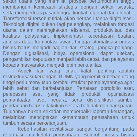
sektor usaha yang memiliki prospek pertumbuhan tinggi,
membangun kemitraan strategis dengan sektor swasta,
serta memperluas pasar hingga tingkat regional dan global.
Transformasi tersebut tidak akan berhasil tanpa
digitalisasi
.
Teknologi digital bukan lagi pelengkap, melainkan fondasi
utama dalam meningkatkan efisiensi, produktivitas, dan
kualitas pelayanan. Implementasi kecerdasan buatan,
analisis data, komputasi awan, hingga otomatisasi proses
bisnis harus menjadi bagian dari strategi jangka panjang.
Dengan digitalisasi, biaya operasional dapat ditekan,
pengambilan keputusan menjadi lebih cepat, dan pelayanan
kepada masyarakat menjadi lebih berkualitas.
Aspek lain yang tidak kalah penting adalah
restrukturisasi keuangan
. BUMN yang memiliki beban utang
tinggi perlu menyusun kembali struktur pembiayaannya agar
lebih sehat dan berkelanjutan. Penataan portofolio aset,
pelepasan aset yang tidak produktif, optimalisasi
pemanfaatan aset negara, serta diversifikasi sumber
pendanaan harus dilakukan secara hati-hati dan transparan.
Tujuannya bukan sekadar memperbaiki laporan keuangan,
melainkan menciptakan kemampuan perusahaan untuk
tumbuh secara berkelanjutan.
Keberhasilan revitalisasi sangat bergantung pada
reformasi tata kelola perusahaan
.
Seluruh proses bisnis