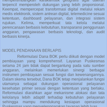
mempertimbangkan karakteristik geografis agar daerah
terpencil memperoleh dukungan yang lebih proporsional.
Keempat, mempercepat transformasi digital melalui rekam
medis elektronik, sistem antrean digital, telemedicine sesuai
ketentuan, dashboard pelayanan, dan integrasi sistem
rujukan. Kelima, memperkuat tata kelola melalui
perencanaan berbasis kebutuhan, transparansi penggunaan
anggaran, pengawasan berbasis teknologi, dan audit
berbasis kinerja.
MODEL PENDANAAN BERLAPIS
Reformulasi Dana BOK perlu diikuti dengan model
pembiayaan yang komprehensif. Layanan Puskesmas
selama 24 jam tidak dapat bergantung pada satu sumber
anggaran, melainkan memerlukan sinergi berbagai
instrumen pembiayaan sesuai fungsi dan kewenangannya.
Dalam skema tersebut, Dana BOK tetap menjalankan fungsi
utamanya sebagai dukungan operasional pelayanan
kesehatan primer sesuai dengan ketentuan yang berlaku.
Reformulasi diarahkan agar mekanisme alokasi dan tata
kelolanya lebih adaptif terhadap kebutuhan pelayanan
sehingga mampu mendukung kesiapan operasional
Puskesmas yang menyelenggarakan layanan lebih luas.