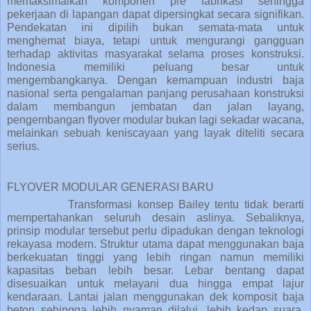
memaksimalkan komponen pre fabrikasi sehingga
pekerjaan di lapangan dapat dipersingkat secara signifikan.
Pendekatan ini dipilih bukan semata-mata untuk
menghemat biaya, tetapi untuk mengurangi gangguan
terhadap aktivitas masyarakat selama proses konstruksi.
Indonesia memiliki peluang besar untuk
mengembangkanya. Dengan kemampuan industri baja
nasional serta pengalaman panjang perusahaan konstruksi
dalam membangun jembatan dan jalan layang,
pengembangan flyover modular bukan lagi sekadar wacana,
melainkan sebuah keniscayaan yang layak diteliti secara
serius.
FLYOVER MODULAR GENERASI BARU
Transformasi konsep Bailey tentu tidak berarti
mempertahankan seluruh desain aslinya. Sebaliknya,
prinsip modular tersebut perlu dipadukan dengan teknologi
rekayasa modern. Struktur utama dapat menggunakan baja
berkekuatan tinggi yang lebih ringan namun memiliki
kapasitas beban lebih besar. Lebar bentang dapat
disesuaikan untuk melayani dua hingga empat lajur
kendaraan. Lantai jalan menggunakan dek komposit baja
beton sehingga lebih nyaman dilalui, lebih kedap suara,