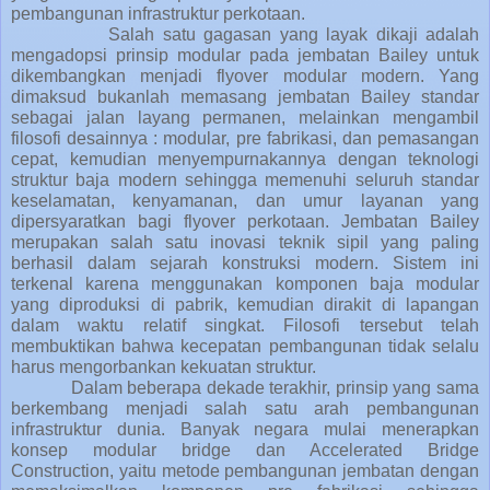
pembangunan infrastruktur perkotaan.
Salah satu gagasan yang layak dikaji adalah
mengadopsi prinsip modular pada jembatan Bailey untuk
dikembangkan menjadi
flyover modular modern
. Yang
dimaksud bukanlah memasang jembatan Bailey standar
sebagai jalan layang permanen, melainkan mengambil
filosofi desainnya : modular, pre fabrikasi, dan pemasangan
cepat, kemudian menyempurnakannya dengan teknologi
struktur baja modern sehingga memenuhi seluruh standar
keselamatan, kenyamanan, dan umur layanan yang
dipersyaratkan bagi flyover perkotaan. Jembatan Bailey
merupakan salah satu inovasi teknik sipil yang paling
berhasil dalam sejarah konstruksi modern. Sistem ini
terkenal karena menggunakan komponen baja modular
yang diproduksi di pabrik, kemudian dirakit di lapangan
dalam waktu relatif singkat. Filosofi tersebut telah
membuktikan bahwa kecepatan pembangunan tidak selalu
harus mengorbankan kekuatan struktur.
Dalam beberapa dekade terakhir, prinsip yang sama
berkembang menjadi salah satu arah pembangunan
infrastruktur dunia. Banyak negara mulai menerapkan
konsep
modular bridge
dan
Accelerated Bridge
Construction
, yaitu metode pembangunan jembatan dengan