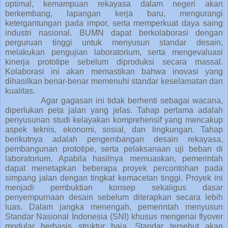
optimal, kemampuan rekayasa dalam negeri akan
berkembang, lapangan kerja baru, mengurangi
ketergantungan pada impor, serta memperkuat daya saing
industri nasional. BUMN dapat berkolaborasi dengan
perguruan tinggi untuk menyusun standar desain,
melakukan pengujian laboratorium, serta mengevaluasi
kinerja prototipe sebelum diproduksi secara massal.
Kolaborasi ini akan memastikan bahwa inovasi yang
dihasilkan benar-benar memenuhi standar keselamatan dan
kualitas.
Agar gagasan ini tidak berhenti sebagai wacana,
diperlukan peta jalan yang jelas. Tahap pertama adalah
penyusunan studi kelayakan komprehensif yang mencakup
aspek teknis, ekonomi, sosial, dan lingkungan. Tahap
berikutnya adalah pengembangan desain rekayasa,
pembangunan prototipe, serta pelaksanaan uji beban di
laboratorium. Apabila hasilnya memuaskan, pemerintah
dapat menetapkan beberapa proyek percontohan pada
simpang jalan dengan tingkat kemacetan tinggi. Proyek ini
menjadi pembuktian konsep sekaligus dasar
penyempurnaan desain sebelum diterapkan secara lebih
luas. Dalam jangka menengah, pemerintah menyusun
Standar Nasional Indonesia (SNI) khusus mengenai flyover
modular berbasis struktur baja. Standar tersebut akan