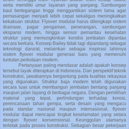
serta memiliki umur layanan yang panjang. Sambungan
baut bertegangan tinggi menggantikan sistem lama agar
pemasangan menjadi lebih cepat sekaligus meningkatkan
kekakuan struktur. Flyover modular harus dilengkapi sistem
drainase, pagar pengaman, penerangan, sambungan
ekspansi modern, hingga sensor pemantau kesehatan
struktur yang memungkinkan kondisi jembatan dipantau
secara berkala. Konsep Bailey tidak lagi dipandang sebagai
teknologi darurat, melainkan sebagai inspirasi lahirnya
sistem flyover modular generasi baru yang memenuhi
tuntutan perkotaan modern.
Pertanyaan paling mendasar adalah apakah konsep
tersebut layak diterapkan di Indonesia. Dari perspektif teknik
konstruksi, jawabannya bergantung pada kualitas rekayasa
yang digunakan. Struktur baja modern telah digunakan
secara luas untuk membangun jembatan bentang panjang
maupun jalan layang di berbagai negara. Dengan pemilihan
material yang tepat, perlindungan terhadap korosi,
perencanaan tahan gempa, serta desain yang mengacu
pada standar nasional maupun internasional, flyover
modular dapat mencapai tingkat keselamatan yang setara
dengan flyover konvensional. Keunggulan utamanya
terletak pada proses konstruksi. Sebagian besar pekerjaan