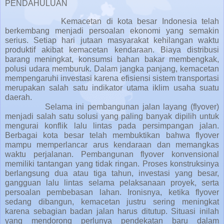
PENDAHULUAN
Kemacetan di kota besar Indonesia telah
berkembang menjadi persoalan ekonomi yang semakin
serius. Setiap hari jutaan masyarakat kehilangan waktu
produktif akibat kemacetan kendaraan. Biaya distribusi
barang meningkat, konsumsi bahan bakar membengkak,
polusi udara memburuk. Dalam jangka panjang, kemacetan
mempengaruhi investasi karena efisiensi sistem transportasi
merupakan salah satu indikator utama iklim usaha suatu
daerah.
Selama ini pembangunan jalan layang (flyover)
menjadi salah satu solusi yang paling banyak dipilih untuk
mengurai konflik lalu lintas pada persimpangan jalan.
Berbagai kota besar telah membuktikan bahwa flyover
mampu memperlancar arus kendaraan dan memangkas
waktu perjalanan. Pembangunan flyover konvensional
memiliki tantangan yang tidak ringan. Proses konstruksinya
berlangsung dua atau tiga tahun, investasi yang besar,
gangguan lalu lintas selama pelaksanaan proyek, serta
persoalan pembebasan lahan. Ironisnya, ketika flyover
sedang dibangun, kemacetan justru sering meningkat
karena sebagian badan jalan harus ditutup. Situasi inilah
yang mendorong perlunya pendekatan baru dalam