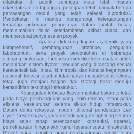
dilakukan di pabrik sehingga mutu lebih mudah
dikendalikan. Di lapangan, pekerjaan lebih banyak berupa
pemasangan modul yang telah selesai diproduksi.
Pendekatan ini mampu mengurangi ketergantungan
terhadap pekerjaan pengecoran dalam jumlah besar,
meminimalkan risiko keterlambatan akibat cuaca, dan
mempercepat penyelesaian proyek.
Apabila didukung kajian akademik yang
komprehensif, pembangunan prototipe, pengujian
laboratorium, serta proyek percontohan di beberapa
simpang perkotaan, Indonesia memiliki kesempatan untuk
melahirkan sistem flyover modular yang dirancang sesuai
karakteristik lalu lintas, iklim tropis, dan kondisi kegempaan
nasional. Inovasi tersebut tidak hanya menjadi solusi teknis,
tetapi juga menjadi bagian dari strategi besar menuju
kemandirian teknologi infrastruktur.
Keunggulan terbesar flyover modular bukan terletak
pada biaya pembangunan yang lebih rendah, tetapi pada
efisiensi keseluruhan selama siklus hidup infrastruktur.
Dalam dunia rekayasa modern dikenal pendekatan
Life
Cycle Cost Analysis
, yaitu metode yang menghitung seluruh
biaya sejak tahap perencanaan, konstruksi, operasi,
pemeliharaan, hingga akhir umur layanan suatu infrastruktur.
Proyek yang memiliki biaya pembangunan sedikit lebih