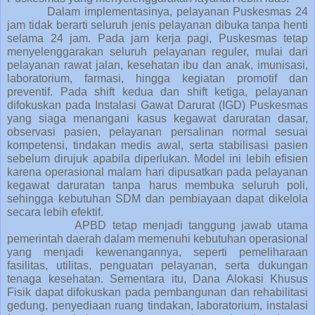
Dalam implementasinya, pelayanan Puskesmas 24
jam tidak berarti seluruh jenis pelayanan dibuka tanpa henti
selama 24 jam. Pada jam kerja pagi, Puskesmas tetap
menyelenggarakan seluruh pelayanan reguler, mulai dari
pelayanan rawat jalan, kesehatan ibu dan anak, imunisasi,
laboratorium, farmasi, hingga kegiatan promotif dan
preventif. Pada shift kedua dan shift ketiga, pelayanan
difokuskan pada Instalasi Gawat Darurat (IGD) Puskesmas
yang siaga menangani kasus kegawat daruratan dasar,
observasi pasien, pelayanan persalinan normal sesuai
kompetensi, tindakan medis awal, serta stabilisasi pasien
sebelum dirujuk apabila diperlukan. Model ini lebih efisien
karena operasional malam hari dipusatkan pada pelayanan
kegawat daruratan tanpa harus membuka seluruh poli,
sehingga kebutuhan SDM dan pembiayaan dapat dikelola
secara lebih efektif.
APBD tetap menjadi tanggung jawab utama
pemerintah daerah dalam memenuhi kebutuhan operasional
yang menjadi kewenangannya, seperti pemeliharaan
fasilitas, utilitas, penguatan pelayanan, serta dukungan
tenaga kesehatan. Sementara itu, Dana Alokasi Khusus
Fisik dapat difokuskan pada pembangunan dan rehabilitasi
gedung, penyediaan ruang tindakan, laboratorium, instalasi