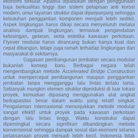
ekonomi sirkular. Apabila dipadukan dengan penggunaan
baja berkualitas tinggi dan sistem pelapisan anti korosi
modern, umur layanan struktur dapat diperpanjang sehingga
kebutuhan penggantian komponen menjadi lebih sedikit.
Aspek lingkungan harus dikaji secara menyeluruh melalui
analisis dampak lingkungan, termasuk pengendalian
kebisingan, getaran, serta estetika kawasan perkotaan.
Flyover modular harus dirancang bukan hanya kuat dan
cepat dibangun, tetapi juga ramah terhadap lingkungan dan
masyarakat di sekitarnya.
Gagasan pembangunan jembatan secara modular
bukanlah konsep baru. Berbagai negara telah
mengembangkan metode
Accelerated Bridge Construction
untuk mempercepat pembangunan maupun penggantian
jembatan tanpa mengganggu lalu lintas terlalu lama.
Sebanyak mungkin elemen struktur diproduksi di luar lokasi
proyek, kemudian dipasang menggunakan alat angkat
berkapasitas besar dalam waktu yang relatif singkat.
Pengalaman internasional menunjukkan metode modular
sangat efektif untuk proyek pada kawasan perkotaan
dengan lalu lintas tinggi. Waktu konstruksi dapat
dipersingkat secara signifikan dibandingkan metode
konvensional sehingga dampak sosial dan ekonomi selama
pelaksanaan proyek menjadi lebih kecil. Indonesia tidak