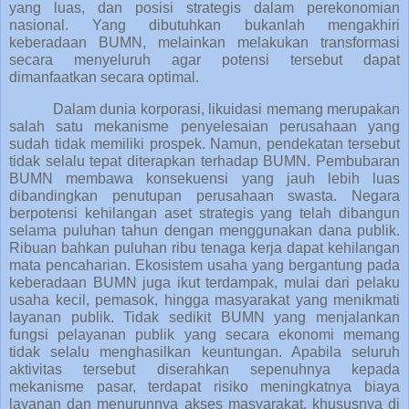
yang luas, dan posisi strategis dalam perekonomian
nasional. Yang dibutuhkan bukanlah mengakhiri
keberadaan BUMN, melainkan melakukan transformasi
secara menyeluruh agar potensi tersebut dapat
dimanfaatkan secara optimal.
Dalam dunia korporasi, likuidasi memang merupakan
salah satu mekanisme penyelesaian perusahaan yang
sudah tidak memiliki prospek. Namun, pendekatan tersebut
tidak selalu tepat diterapkan terhadap BUMN. Pembubaran
BUMN membawa konsekuensi yang jauh lebih luas
dibandingkan penutupan perusahaan swasta. Negara
berpotensi kehilangan aset strategis yang telah dibangun
selama puluhan tahun dengan menggunakan dana publik.
Ribuan bahkan puluhan ribu tenaga kerja dapat kehilangan
mata pencaharian. Ekosistem usaha yang bergantung pada
keberadaan BUMN juga ikut terdampak, mulai dari pelaku
usaha kecil, pemasok, hingga masyarakat yang menikmati
layanan publik. Tidak sedikit BUMN yang menjalankan
fungsi pelayanan publik yang secara ekonomi memang
tidak selalu menghasilkan keuntungan. Apabila seluruh
aktivitas tersebut diserahkan sepenuhnya kepada
mekanisme pasar, terdapat risiko meningkatnya biaya
layanan dan menurunnya akses masyarakat, khususnya di