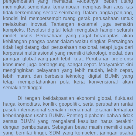
pengembalian yang memadai. Akibatnya, beban utang
meningkat sementara kemampuan menghasilkan arus kas
tidak berkembang secara seimbang. Dalam jangka panjang,
kondisi ini mempersempit ruang gerak perusahaan untuk
melakukan inovasi. Tantangan eksternal juga semakin
kompleks. Revolusi digital telah mengubah hampir seluruh
model bisnis. Perusahaan yang gagal beradaptasi akan
kehilangan pangsa pasar dalam waktu singkat. Persaingan
tidak lagi datang dari perusahaan nasional, tetapi juga dari
korporasi multinasional yang memiliki teknologi, modal, dan
jaringan global yang jauh lebih kuat. Perubahan preferensi
konsumen juga berlangsung sangat cepat. Masyarakat kini
menginginkan pelayanan yang lebih mudah, lebih cepat,
lebih murah, dan berbasis teknologi digital. BUMN yang
tetap mempertahankan pola kerja konvensional akan
semakin tertinggal.
Di tengah ketidakpastian ekonomi global, fluktuasi
harga komoditas, konflik geopolitik, serta perubahan rantai
pasok internasional semakin menambah tekanan terhadap
keberlanjutan usaha BUMN. Penting dipahami bahwa tidak
semua BUMN yang mengalami kesulitan harus berakhir
dengan pembubaran. Sebagian besar masih memiliki aset
yang bernilai tinggi, SDM yang kompeten, jaringan usaha