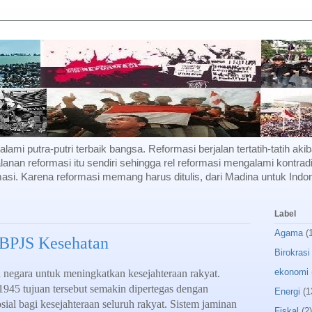
f alami putra-putri terbaik bangsa. Reformasi berjalan tertatih-tatih a
lanan reformasi itu sendiri sehingga rel reformasi mengalami kontradi
si. Karena reformasi memang harus ditulis, dari Madina untuk Indon
Label
Agama
(
 BPJS Kesehatan
Birokrasi
ekonomi
egara untuk meningkatkan kesejahteraan rakyat.
5 tujuan tersebut semakin dipertegas dengan
Energi
(1
al bagi kesejahteraan seluruh rakyat. Sistem jaminan
Fiskal
(2)