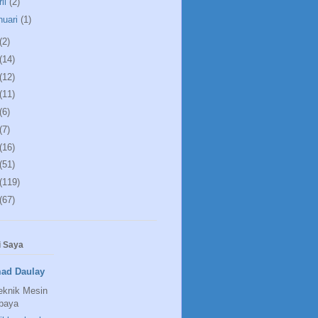
ril
(2)
nuari
(1)
(2)
(14)
(12)
(11)
(6)
(7)
(16)
(51)
(119)
(67)
 Saya
ad Daulay
eknik Mesin
baya