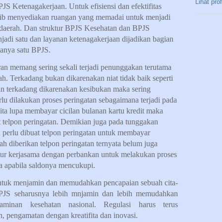
Lihat pro
S Ketenagakerjaan. Untuk efisiensi dan efektifitas
b menyediakan ruangan yang memadai untuk menjadi
 daerah. Dan struktur BPJS Kesehatan dan BPJS
jadi satu dan layanan ketenagakerjaan dijadikan bagian
hanya satu BPJS.
an memang sering sekali terjadi penunggakan terutama
h. Terkadang bukan dikarenakan niat tidak baik seperti
n terkadang dikarenakan kesibukan maka sering
lu dilakukan proses peringatan sebagaimana terjadi pada
kita lupa membayar cicilan bulanan kartu kredit maka
t telpon peringatan. Demikian juga pada tunggakan
perlu dibuat telpon peringatan untuk membayar
h diberikan telpon peringatan ternyata belum juga
atur kerjasama dengan perbankan untuk melakukan proses
ta apabila saldonya mencukupi.
untuk menjamin dan memudahkan pencapaian sebuah cita-
 BPJS seharusnya lebih mnjamin dan lebih memudahkan
 jaminan kesehatan nasional. Regulasi harus terus
 pengamatan dengan kreatifita dan inovasi.