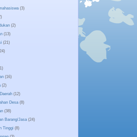
 mahasiswa
(3)
2)
dukan
(2)
an
(13)
i
(21)
24)
1)
an
(16)
a
(2)
Daerah
(12)
ahan Desa
(8)
an
(38)
an Barang/Jasa
(24)
n Tinggi
(8)
angan
(3)