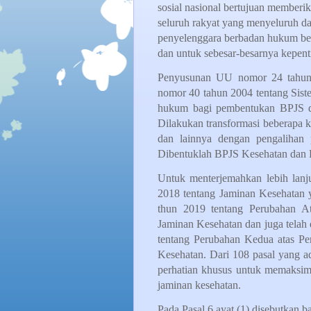
sosial nasional bertujuan memberik
seluruh rakyat yang menyeluruh 
penyelenggara berbadan hukum berd
dan untuk sebesar-besarnya kepent
Penyusunan UU nomor 24 tahun
nomor 40 tahun 2004 tentang Sist
hukum bagi pembentukan BPJS dal
Dilakukan transformasi beberapa 
dan lainnya dengan pengalihan p
Dibentuklah BPJS Kesehatan dan 
Untuk menterjemahkan lebih lanju
2018 tentang Jaminan Kesehatan y
thun 2019 tentang Perubahan At
Jaminan Kesehatan dan juga telah
tentang Perubahan Kedua atas Pe
Kesehatan. Dari 108 pasal yang a
perhatian khusus untuk memaksi
jaminan kesehatan.
Pada Pasal 6 ayat (1) disebutkan 