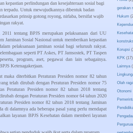
an kepastian perlindungan dan kesejahteraan sosial bagi
gerakan
dan terpadu. Untuk mewujudkannya dibentuk badan
asarkan prinsip gotong royong, nirlaba, bersifat wajib
Hukum
(
ingan rakyat.
Kependu
 2011 tentang BPJS merupakan pelaksanaan dari UU
Kesehat
em Jaminan Sosial Nasional untuk memberikan kepastian
konstruks
am pelaksanaan jaminan sosial bagi seluruuh rakyat.
Korupsi
(
kelembagaan seperti PT Askes, PT Jamsostek, PT Taspen
KPK
(17)
eserta, program, aset, pegawai dan lain sebagainya.
BPJS Ketenagakerjaan.
Lainnya
(
Lingkung
t maka diterbitkan Peraturan Presiden nomor 82 tahun
ang telah dirubah dengan Peraturan Presiden nomor 75
Olah rag
as Peraturan Presiden nomor 82 tahun 2018 tentang
Otonomi 
 dirubah dengan Peraturan Presiden nomor 64 tahun 2020
Pemerint
raturan Presiden nomor 82 tahun 2018 tentang Jaminan
Pendidik
da di dalamnya ada beberapa pasal yang perlu mendapat
malkan layanan BPJS Kesehatan dalam memberi layanan
Pengada
Pergurua
bahwa setiap penduduk wajib ikut serta dalam program
pertamb