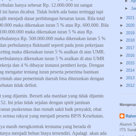
►
Ap
erbulan hanya sebesar Rp. 12.000.000 ini sangat
►
Ja
 ini harus dicabut. Tidak boleh ada batas tertinggi tapi
►
2021
ib menjadi dasar perhitungan besaran iuran. Bila total
00.000 maka dikenakan iuran 5 % atau Rp. 600.000. Bila
►
2020
 100.000.000 maka dikenakan iuran 5 % atau Rp.
►
2019
 pebulannya Rp. 500.000.000 maka dikenakan iuran 5 %
►
2018
lan perbulannya fluktuatif seperti pada jenis pekerjaan
►
2017
arketing maka dikenakan iuran 5 % asalkan di atas UMR.
►
2016
erbulannya dikenakan iuran 5 % asalkan di atas UMR
►
2015
ekerja dan 4 % dibayar instansi pemberi kerja. Dengan
►
2014
ang mengatur tentang iuran peserta penerima bantuan
►
2013
erintah atau pemerintah daerah bisa diturunkan dengan
hatan tidak defisit.
►
2012
 yang dijamin. Berarti ada manfaat yang tidak dijamin
2. Ini jelas tidak sejalan dengan spirit jaminan
Mengenai
ayanan puskesmas dan rumah sakit baik penyakit, obat
eh semua rakyat yang menjadi peserta BPJS Kesehatan.
Rahm
Alumni T
 masih mengkontrak terutama yang berada di
ITS Sura
tunya menjadi beban biaya tersendiri. Apalagi
akan ada