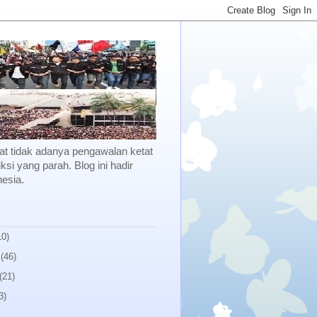
kibat tidak adanya pengawalan ketat
ksi yang parah. Blog ini hadir
esia.
10)
(46)
(21)
3)