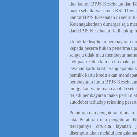
dua kantor BPJS Kesehatan dan BPJ
maka sebaiknya semua RSUD waji
kantor BPJS Kesehatan di seluruh
Ketenagakerjaan dimerger saja men
dari BPJS Kesehatan. Jadi cukup 
Untuk kedisiplinan pembayaran iur
kepada peserta bukan penerima upa
sengaja tidak mau membayar namu
kelupaan. Oleh karena itu maka per
layanan kartu kredit yang apabila 
pemilik kartu kredit akan mendapa
pembayaran iuran BPJS Kesehatan 
tunggakan yang mana apabila setela
terjadi pembayaran maka perlu di
autodebet terhadap rekening peser
Peraturan dan pengaturan dibuat 
cita. Peraturan dan pengaturan
tercapainya cita-cita layanan
disempurnakan melalui pengalaman,