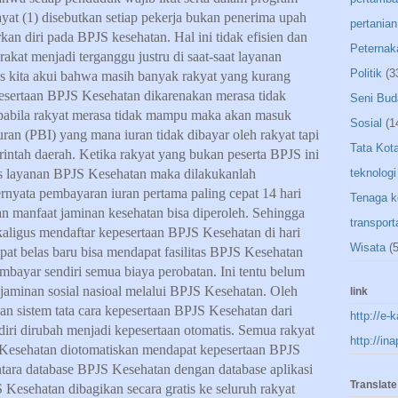
ayat (1) disebutkan setiap pekerja bukan penerima upah
pertanian
an diri pada BPJS kesehatan. Hal ini tidak efisien dan
Peternak
kat menjadi terganggu justru di saat-saat layanan
Politik
(3
s kita akui bahwa masih banyak rakyat yang kurang
sertaan BPJS Kesehatan dikarenakan merasa tidak
Seni Bud
abila rakyat merasa tidak mampu maka akan masuk
Sosial
(1
ran (PBI) yang mana iuran tidak dibayar oleh rakyat tapi
Tata Kot
rintah daerah. Ketika rakyat yang bukan peserta BPJS ini
tas layanan BPJS Kesehatan maka dilakukanlah
teknologi
rnyata pembayaran iuran pertama paling cepat 14 hari
Tenaga k
dan manfaat jaminan kesehatan bisa diperoleh. Sehingga
transport
kaligus mendaftar kepesertaan BPJS Kesehatan di hari
Wisata
(5
pat belas baru bisa mendapat fasilitas BPJS Kesehatan
mbayar sendiri semua biaya perobatan. Ini tentu belum
 jaminan sosial nasioal melalui BPJS Kesehatan. Oleh
link
an sistem tata cara kepesertaan BPJS Kesehatan dari
http://e-
diri dirubah menjadi kepesertaan otomatis. Semua rakyat
http://in
Kesehatan diotomatiskan mendapat kepesertaan BPJS
ntara database BPJS Kesehatan dengan database aplikasi
Translate
Kesehatan dibagikan secara gratis ke seluruh rakyat