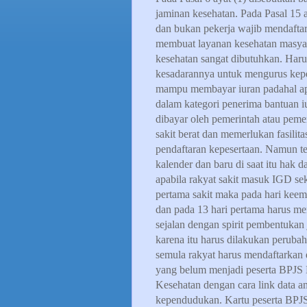
jaminan kesehatan. Pada Pasal 15 
dan bukan pekerja wajib mendaftark
membuat layanan kesehatan masyara
kesehatan sangat dibutuhkan. Haru
kesadarannya untuk mengurus kepe
mampu membayar iuran padahal ap
dalam kategori penerima bantuan iu
dibayar oleh pemerintah atau peme
sakit berat dan memerlukan fasili
pendaftaran kepesertaan. Namun te
kalender dan baru di saat itu hak 
apabila rakyat sakit masuk IGD se
pertama sakit maka pada hari keem
dan pada 13 hari pertama harus me
sejalan dengan spirit pembentukan
karena itu harus dilakukan perubah
semula rakyat harus mendaftarkan 
yang belum menjadi peserta BPJS 
Kesehatan dengan cara link data a
kependudukan. Kartu peserta BPJS 