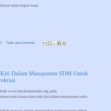
Rakyat sehat negara kuat.
47
Tidak ada komentar:
 Kiri Dalam Manajemen SDM Untuk
okrasi.
bsite www.birokratmenulis.org pada
dominasi-otak-kanan-dan-otak-kiri-dalam-manajemen-sdm-
 tubuh manusia dalam menjalankan kelangsungan hidup.