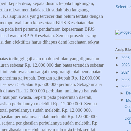
perti kepala desa, kepala dusun, kepala lingkungan,
Select L
ika rakyat mendadak sakit sudah bisa langsung
 Kalaupun ada yang tercecer dan belum terdata dengan
m mempunyai kartu kepesertaan BPJS Kesehatan dan
aka pada hari pertama pendaftaran kepesertaan BPJS
ilitas layanan BPJS Kesehatan. Semua prosedur yang
si dan efektifitas harus dihapus demi kesehatan rakyat
Arsip Blo
►
2026
batas tertinggi gaji atau upah perbulan yang digunakan
iuran sebesar Rp. 12.000.000 dan batas terendah sebesar
►
2025
ini tentunya akan sangat mengurangi total pendapatan
►
2024
 penerima gaji/upah. Dengan gaji/upah Rp. 12.000.000
►
2023
n sebesar 5 % atau Rp. 600.000 perbulan. Sebagaimana
▼
2022
pah di atas Rp. 12.000.000 perbulan jumlahnya banyak
►
De
ah maupun swasta. Seperti pada pemerintah daerah,
▼
Me
hasilan perbulannya melebihi Rp. 12.000.000. Semua
Opt
 total perbulannya sudah melebihi Rp. 12.000.000.
ghasilan perbulannya sudah melebihi Rp. 12.000.000.
Dom
 sarjana penghasilan perbulannya sudah melebihi Rp.
enghasilan melebihi ratusan juta juga tidak sedikit.