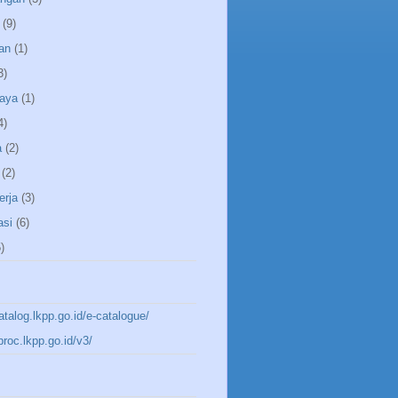
(9)
an
(1)
3)
aya
(1)
4)
a
(2)
(2)
erja
(3)
asi
(6)
)
katalog.lkpp.go.id/e-catalogue/
aproc.lkpp.go.id/v3/