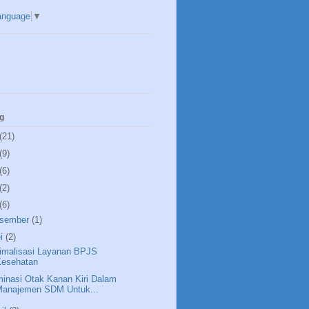
anguage
▼
g
(21)
(9)
(6)
(2)
(6)
sember
(1)
i
(2)
imalisasi Layanan BPJS
Kesehatan
inasi Otak Kanan Kiri Dalam
Manajemen SDM Untuk...