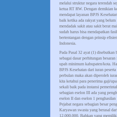
melalui struktur negara terendah se
ketua RT RW. Dengan demikian ket
mendapat layanan BPJS Kesehatan.
baik ketika ada rakyat yang belu
mendadak sakit atau sakit berat m
sudah harus bisa mendapatkan fas
bertentangan dengan prinsip efisien
Indonesia.
Pada Pasal 32 ayat (1) disebutkan 
sebagai dasar perhitungan besaran 
upah minimum kabupaten/kota. Hal 
BPJS Kesehatan dari iuran peserta
perbulan maka akan diperoleh iura
kita ketahui para penerima gaji/u
sekali baik pada instansi pemerint
sebagian eselon III ada yang peng
eselon II dan eselon 1 penghasilan
Pejabat negara sebagian besar pen
Karyawan swasta yang berasal dari
12.000.000. Bahkan yang memiliki p