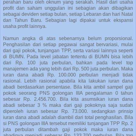
perahan baru oleh oknum yang serakah. Hasil dari usaha
profit dan saham unggulan ini sebagian akan dibagikan
sebagai deviden setiap bulan, setiap Lebaran dan hari Natal
dan Tahun Baru. Sebagian lagi dipakai untuk ekspansi
usaha profit lainnya.
Namun angka di atas sebenarnya belum proporsional.
Penghasilan dari setiap pegawai sangat bervariasi, mulai
dari gaji pokok, tunjangan TPP, serta variasi lainnya seperti
di BUMN. Pada level jabatan tertentu di BUMN bisa lebih
dari Rp. 100 juta perbulan, bahkan pada level top
manajemen ada yang lebih dari Rp. 500 juta perbulan. Maka
iuran dana abadi Rp. 100.000 perbulan menjadi tidak
rasional. Lebih rasional apabila kita lakukan iuran dana
abadi berdasarkan persentase. Bila kita ambil sampel gaji
pokok seorang PNS golongan IIIA pengalaman 0 tahun
sebesar Rp. 2.456.700. Bila kita asumsikan iuran dana
abadi sebesar 3 % maka dari gaji pokoknya saja sudah
diperoleh iuran sebesar Rp. 73.000. sedangkan prinsip
iuran dana abadi adalah diambil dari total penghasilan. Bila
si PNS golongan IIIA tersebut memiliki tunjangan TPP Rp. 2
juta perbulan ditambah gaji pokok maka iuran dana
abadinya menjadi sebesar Rp. 133.700 perbulan. Bila top