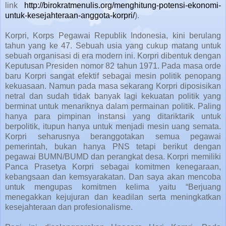
link
http://birokratmenulis.org/menghitung-potensi-ekonomi-
untuk-kesejahteraan-anggota-korpri/
).
Korpri, Korps Pegawai Republik Indonesia, kini berulang
tahun yang ke 47. Sebuah usia yang cukup matang untuk
sebuah organisasi di era modern ini. Korpri dibentuk dengan
Keputusan Presiden nomor 82 tahun 1971. Pada masa orde
baru Korpri sangat efektif sebagai mesin politik penopang
kekuasaan. Namun pada masa sekarang Korpri diposisikan
netral dan sudah tidak banyak lagi kekuatan politik yang
berminat untuk menariknya dalam permainan politik. Paling
hanya para pimpinan instansi yang ditariktarik untuk
berpolitik, itupun hanya untuk menjadi mesin uang semata.
Korpri seharusnya beranggotakan semua pegawai
pemerintah, bukan hanya PNS tetapi berikut dengan
pegawai BUMN/BUMD dan perangkat desa. Korpri memiliki
Panca Prasetya Korpri sebagai komitmen kenegaraan,
kebangsaan dan kemsyarakatan. Dan saya akan mencoba
untuk mengupas komitmen kelima yaitu “Berjuang
menegakkan kejujuran dan keadilan serta meningkatkan
kesejahteraan dan profesionalisme.