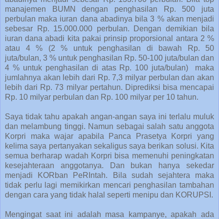
manajemen BUMN dengan penghasilan Rp. 500 juta
perbulan maka iuran dana abadinya bila 3 % akan menjadi
sebesar Rp. 15.000.000 perbulan. Dengan demikian bila
iuran dana abadi kita pakai prinsip proporsional antara 2 %
atau 4 % (2 % untuk penghasilan di bawah Rp. 50
juta/bulan, 3 % untuk penghasilan Rp. 50-100 juta/bulan dan
4 % untuk penghasilan di atas Rp. 100 juta/bulan)
maka
jumlahnya akan lebih dari Rp. 7,3 milyar perbulan dan akan
lebih dari Rp. 73 milyar pertahun. Diprediksi bisa mencapai
Rp. 10 milyar perbulan dan Rp. 100 milyar per 10 tahun.
Saya tidak tahu apakah angan-angan saya ini terlalu muluk
dan melambung tinggi. Namun sebagai salah satu anggota
Korpri maka wajar apabila Panca Prasetya Korpri yang
kelima saya pertanyakan sekaligus saya berikan solusi. Kita
semua berharap wadah Korpri bisa memenuhi peningkatan
kesejahteraan anggotanya. Dan bukan hanya sekedar
menjadi KORban PeRIntah. Bila sudah sejahtera maka
tidak perlu lagi memikirkan mencari penghasilan tambahan
dengan cara yang tidak halal seperti menipu dan KORUPSI.
Mengingat saat ini adalah masa kampanye, apakah ada