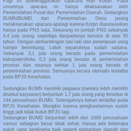
Pagi ini diselenggarakan Upacara Hari Korpri. Pada
umumnya upacara ini hanya dilaksanakan oleh
Pemerintahan Pusat dan Pemerintahan Daerah. Sedangkan
BUMN/BUMD dan Pemerintahan Desa jarang
melaksanakan upacara apalagi karena Korpri diasosiasikan
hanya pada PNS saja. Sekarang ini jumlah PNS sebanyak
4,4 juta orang. sepertiga daripadanya berusia di atas 50
tahun. Dengan perbandingan laki-laki dan perempuan yang
hampir berimbang. Lebih separuhnya sudah sarjana.
Sebanyak 3,1 juta orang berada pada pemerintahan
kabupaten/kota, 0,3 juta orang berada di pemerintahan
provinsi dan sisanya sekitar 1 juta orang berada di
pemerintahan provinsi. Semuanya secara otomatis terdaftar
pada BPJS Kesehatan.
Sedangkan BUMN memiliki pegawai (mereka lebih memilih
disebut karyawan) berjumlah 1,7 juta orang yang tersebar di
144 perusahaan BUMN. Setengahnya belum terdaftar pada
BPJS Kesehatan. Mungkin karena penghasilannya sudah
tinggi jadi tidak butuh BPJS lagi.
Sedangkan BUMD berjumlah lebih dari 1000 perusahaan
namun sebagian besar tidak sehat. Hanya ada beberapa
puluh yang berkinerja baik seperti perbankan daerah dan