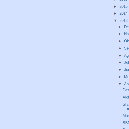
►
2015
►
2014
▼
2013
►
De
►
No
►
Ok
►
Se
►
Ag
►
Ju
►
Ju
►
Me
▼
Ap
Des
Alo
Sta
r
Mas
BBM