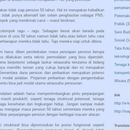
pertanian
an tidak siap pensiun 50 tahun. Hal ini merupakan kebalikan
tidak punya alternatif lain selain penghasilan sebagai PNS.
Peternak
mpok yang menikmati carut – marut birokrasi.
Politik
(3
olompok ragu – ragu. Sebagian besar akan berada pada
Seni Bud
siun di usia 50 tahun namun tidak tahu atau belum tahu cara
Sosial
(1
erhanapun mereka tidak tahu. Tapi mereka siap untuk dibina.
Tata Kot
ni harus diberi pembekalan masa persiapan pensiun berupa
teknologi
sa dilakukan serta teknis permodalan yang bisa diperoleh.
rena berpotensi sebagai laskar wirausaha terutama di bidang
Tenaga k
nya memiliki teman yang cukup banyak dan ini merupakan
 Sementara dana pensiun dan perbankan merupakan potensi
transport
di modal andalan. Pinjaman perbankan dengan pengembalian
Wisata
(5
tentu bisa jadi modal utama wirausaha pensiunan.
endalam adalah harus mempertimbangkan pintu perpanjangan
link
ih produktif, seperti tenaga struktural potensial, tenaga
http://e-
tenaga kesehatan dan lingkungan hidup. Jangan sampai malah
atau mengejar masa pensiun 50 tahun sementara mereka yang
http://in
fasilitas perpanjangan pensiun dengan berbagai macam alasan.
struktural bisa dipromosikan ke posisi fungsional seperti
Translate