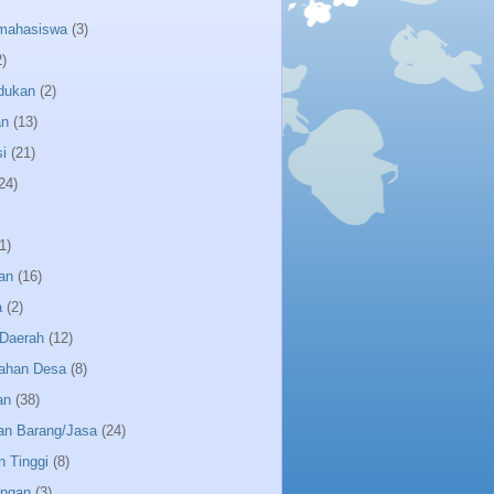
 mahasiswa
(3)
2)
dukan
(2)
an
(13)
i
(21)
24)
1)
an
(16)
a
(2)
Daerah
(12)
ahan Desa
(8)
an
(38)
an Barang/Jasa
(24)
n Tinggi
(8)
angan
(3)