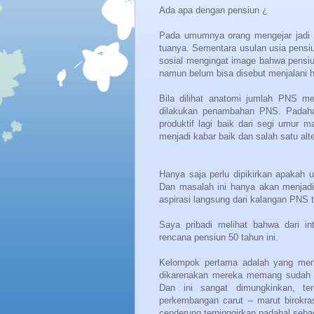
Ada apa dengan pensiun ¿
Pada umumnya orang mengejar jadi 
tuanya. Sementara usulan usia pensi
sosial mengingat image bahwa pensiun
namun belum bisa disebut menjalani ha
Bila dilihat anatomi jumlah PNS me
dilakukan penambahan PNS. Padahal
produktif lagi baik dari segi umur 
menjadi kabar baik dan salah satu al
Hanya saja perlu dipikirkan apakah 
Dan masalah ini hanya akan menjadi
aspirasi langsung dari kalangan PNS ti
Saya pribadi melihat bahwa dari i
rencana pensiun 50 tahun ini.
Kelompok pertama adalah yang meny
dikarenakan mereka memang sudah se
Dan ini sangat dimungkinkan, te
perkembangan carut – marut birokr
cenderung terpinggirkan padahal seb