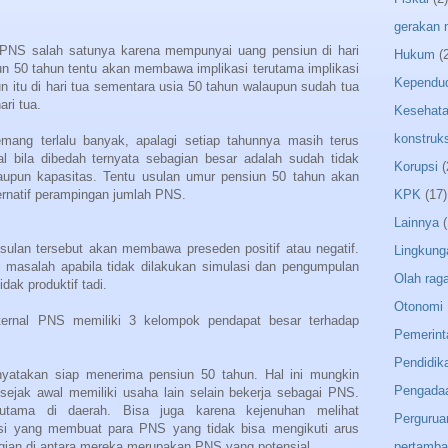
gerakan
PNS salah satunya karena mempunyai uang pensiun di hari
Hukum
(
un 50 tahun tentu akan membawa implikasi terutama implikasi
Kependu
 itu di hari tua sementara usia 50 tahun walaupun sudah tua
ri tua.
Kesehat
konstruks
mang terlalu banyak, apalagi setiap tahunnya masih terus
 bila dibedah ternyata sebagian besar adalah sudah tidak
Korupsi
(
maupun kapasitas. Tentu usulan umur pensiun 50 tahun akan
ternatif perampingan jumlah PNS.
KPK
(17)
Lainnya
(
usulan tersebut akan membawa preseden positif atau negatif.
Lingkung
 masalah apabila tidak dilakukan simulasi dan pengumpulan
Olah rag
dak produktif tadi.
Otonomi 
nternal PNS memiliki 3 kelompok pendapat besar terhadap
Pemerint
Pendidik
atakan siap menerima pensiun 50 tahun. Hal ini mungkin
Pengada
jak awal memiliki usaha lain selain bekerja sebagai PNS.
rutama di daerah. Bisa juga karena kejenuhan melihat
Pergurua
asi yang membuat para PNS yang tidak bisa mengikuti arus
agian di antara mereka merupakan PNS yang potensial.
pertamb