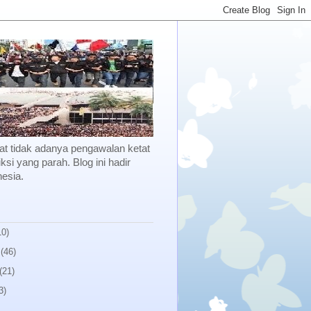
kibat tidak adanya pengawalan ketat
ksi yang parah. Blog ini hadir
esia.
10)
(46)
(21)
3)