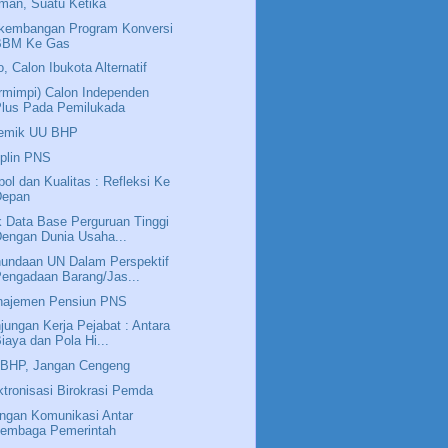
man, Suatu Ketika
kembangan Program Konversi
BBM Ke Gas
o, Calon Ibukota Alternatif
rmimpi) Calon Independen
Plus Pada Pemilukada
emik UU BHP
iplin PNS
pol dan Kualitas : Refleksi Ke
Depan
k Data Base Perguruan Tinggi
engan Dunia Usaha...
undaan UN Dalam Perspektif
engadaan Barang/Jas...
ajemen Pensiun PNS
jungan Kerja Pejabat : Antara
iaya dan Pola Hi...
BHP, Jangan Cengeng
ktronisasi Birokrasi Pemda
ingan Komunikasi Antar
Lembaga Pemerintah