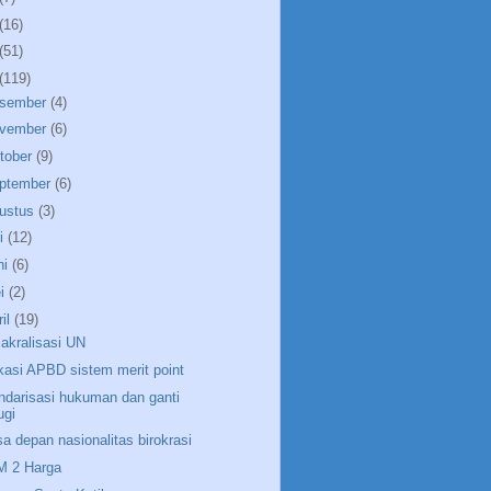
(16)
(51)
(119)
sember
(4)
vember
(6)
tober
(9)
ptember
(6)
ustus
(3)
li
(12)
ni
(6)
i
(2)
ril
(19)
akralisasi UN
kasi APBD sistem merit point
ndarisasi hukuman dan ganti
ugi
a depan nasionalitas birokrasi
 2 Harga