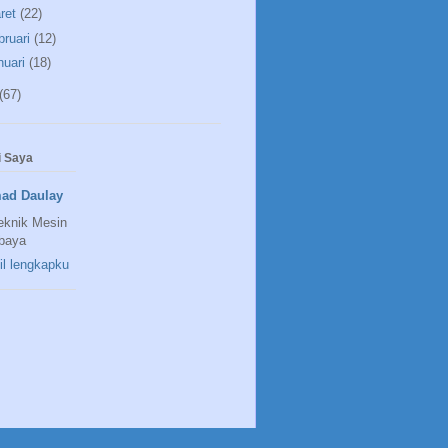
ret
(22)
bruari
(12)
nuari
(18)
(67)
 Saya
ad Daulay
eknik Mesin
baya
fil lengkapku