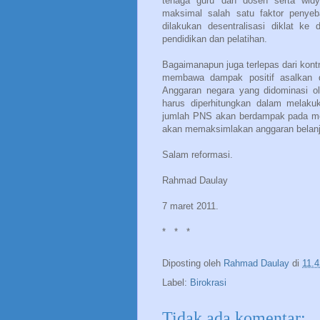
tenaga guru dan dosen serta widy
maksimal salah satu faktor penyeb
dilakukan desentralisasi diklat k
pendidikan dan pelatihan.
Bagaimanapun juga terlepas dari kon
membawa dampak positif asalkan d
Anggaran negara yang didominasi o
harus diperhitungkan dalam melak
jumlah PNS akan berdampak pada meng
akan memaksimlakan anggaran belanj
Salam reformasi.
Rahmad Daulay
7 maret 2011.
*
*
*
Diposting oleh
Rahmad Daulay
di
11.4
Label:
Birokrasi
Tidak ada komentar: