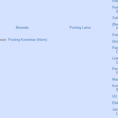
Pre
Per
Sol
(Be
Beranda
Posting Lama
Pol
anan:
Posting Komentar (Atom)
Dis
Par
Lin
D
Pen
P
Man
Kun
B
UU 
Ele
Jar