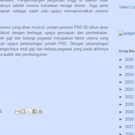
aiswara. Pengembangan perguruan tinggi di daerah tidak
abnya adalah kerena ketiadaan tenaga dosen. Juga perlu
Select L
e daerah sebagai salah satu upaya memaksimalkan potensi
troversi yang akan muncul, usulan pensiun PNS 50 tahun akan
iikuti dengan berbagai upaya persiapan dan pembekalan.
leh gaji dan belanja pegawai merupakan faktor utama yang
ukan upaya perampingan jumlah PNS. Dengan perampingan
ecilnya total gaji dan belanja pegawai yang pada akhirnya
Arsip Blo
a publik dan pembangunan.
►
2026
►
2025
►
2024
►
2023
►
2022
►
2021
►
2020
2
►
2019
►
2018
►
2017
►
2016