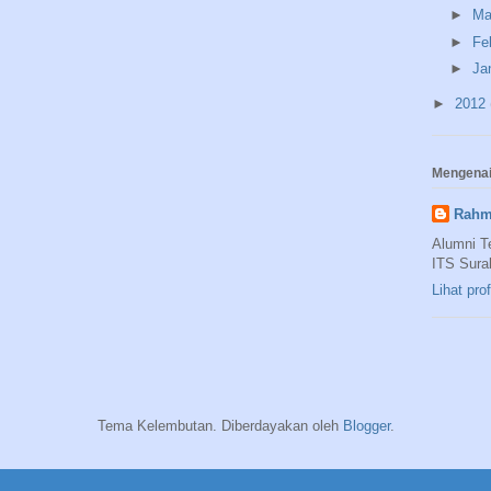
►
Ma
►
Fe
►
Ja
►
2012
Mengenai
Rahm
Alumni T
ITS Sura
Lihat pro
Tema Kelembutan. Diberdayakan oleh
Blogger
.