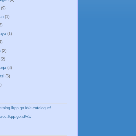
(9)
an
(1)
3)
aya
(1)
4)
a
(2)
(2)
erja
(3)
asi
(6)
)
katalog.lkpp.go.id/e-catalogue/
aproc.lkpp.go.id/v3/