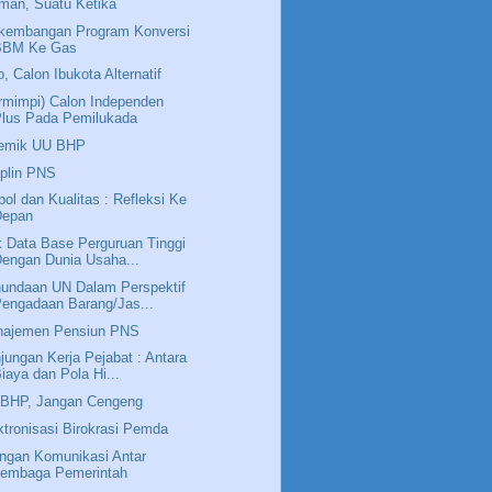
man, Suatu Ketika
kembangan Program Konversi
BBM Ke Gas
o, Calon Ibukota Alternatif
rmimpi) Calon Independen
Plus Pada Pemilukada
emik UU BHP
iplin PNS
pol dan Kualitas : Refleksi Ke
Depan
k Data Base Perguruan Tinggi
engan Dunia Usaha...
undaan UN Dalam Perspektif
engadaan Barang/Jas...
ajemen Pensiun PNS
jungan Kerja Pejabat : Antara
iaya dan Pola Hi...
BHP, Jangan Cengeng
ktronisasi Birokrasi Pemda
ingan Komunikasi Antar
Lembaga Pemerintah