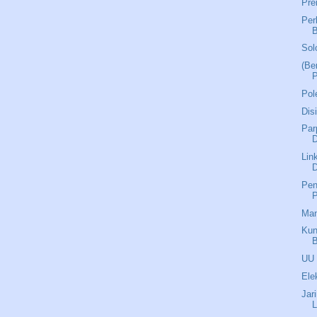
Pre
Per
Sol
(Be
Pol
Dis
Par
Lin
D
Pen
P
Man
Kun
B
UU 
Ele
Jar