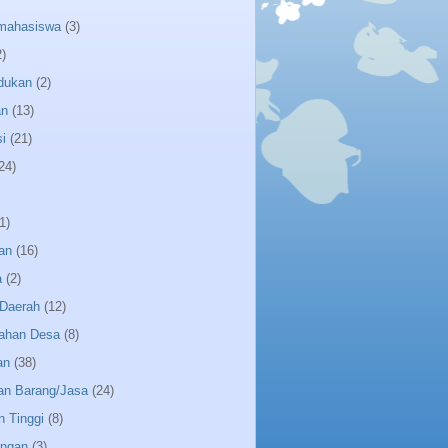
 mahasiswa
(3)
2)
dukan
(2)
an
(13)
i
(21)
24)
1)
an
(16)
a
(2)
Daerah
(12)
ahan Desa
(8)
an
(38)
an Barang/Jasa
(24)
n Tinggi
(8)
angan
(3)