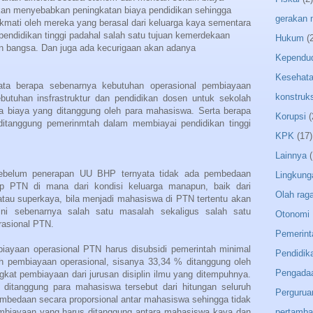
kan menyebabkan peningkatan biaya pendidikan sehingga
gerakan
nikmati oleh mereka yang berasal dari keluarga kaya sementara
 pendidikan tinggi padahal salah satu tujuan kemerdekaan
Hukum
(
n bangsa. Dan juga ada kecurigaan akan adanya
Kependu
Kesehat
ata berapa sebenarnya kebutuhan operasional pembiayaan
konstruks
butuhan insfrastruktur dan pendidikan dosen untuk sekolah
a biaya yang ditanggung oleh para mahasiswa. Serta berapa
Korupsi
(
ditanggung pemerinmtah dalam membiayai pendidikan tinggi
KPK
(17)
Lainnya
(
ebelum penerapan UU BHP ternyata tidak ada pembedaan
Lingkung
p PTN di mana dari kondisi keluarga manapun, baik dari
Olah rag
tau superkaya, bila menjadi mahasiswa di PTN tertentu akan
ni sebenarnya salah satu masalah sekaligus salah satu
Otonomi 
asional PTN.
Pemerint
iayaan operasional PTN harus disubsidi pemerintah minimal
Pendidik
ruh pembiayaan operasional, sisanya 33,34 % ditanggung oleh
Pengada
kat pembiayaan dari jurusan disiplin ilmu yang ditempuhnya.
ditanggung para mahasiswa tersebut dari hitungan seluruh
Pergurua
embedaan secara proporsional antar mahasiswa sehingga tidak
mbiayaan yang harus ditanggung antara mahasiswa kaya dan
pertamb