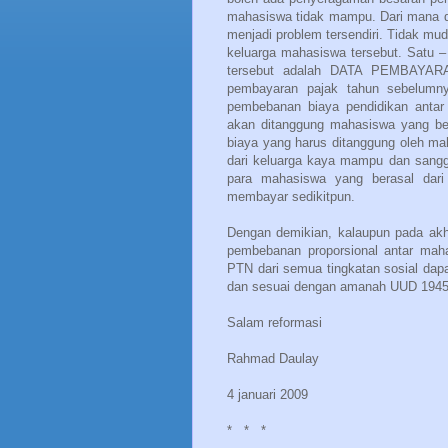
mahasiswa tidak mampu. Dari mana dip
menjadi problem tersendiri. Tidak m
keluarga mahasiswa tersebut. Satu – 
tersebut adalah DATA PEMBAYARA
pembayaran pajak tahun sebelumnya
pembebanan biaya pendidikan antar
akan ditanggung mahasiswa yang ber
biaya yang harus ditanggung oleh ma
dari keluarga kaya mampu dan sang
para mahasiswa yang berasal dar
membayar sedikitpun.
Dengan demikian, kalaupun pada akh
pembebanan proporsional antar mah
PTN dari semua tingkatan sosial dap
dan sesuai dengan amanah UUD 1945 
Salam reformasi
Rahmad Daulay
4 januari 2009
*
*
*