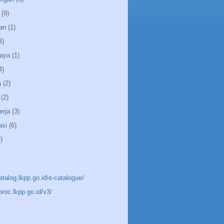
(9)
an
(1)
3)
aya
(1)
4)
a
(2)
(2)
erja
(3)
asi
(6)
)
katalog.lkpp.go.id/e-catalogue/
aproc.lkpp.go.id/v3/