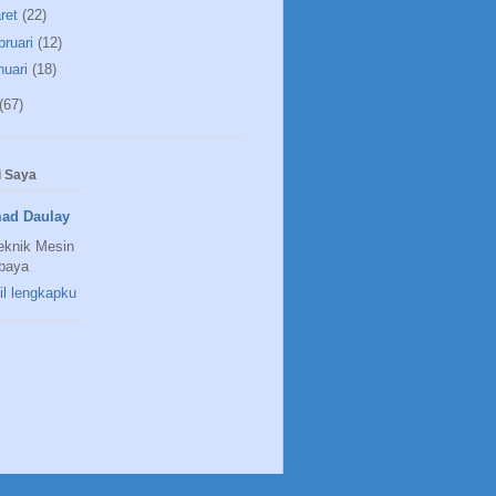
ret
(22)
bruari
(12)
nuari
(18)
(67)
 Saya
ad Daulay
eknik Mesin
baya
fil lengkapku