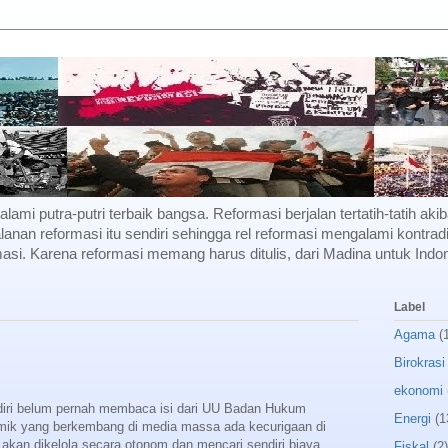
f alami putra-putri terbaik bangsa. Reformasi berjalan tertatih-tatih a
lanan reformasi itu sendiri sehingga rel reformasi mengalami kontradi
si. Karena reformasi memang harus ditulis, dari Madina untuk Indon
Label
Agama
(
Birokrasi
ekonomi
ri belum pernah membaca isi dari UU Badan Hukum
Energi
(1
emik yang berkembang di media massa ada kecurigaan di
 akan dikelola secara otonom dan mencari sendiri biaya
Fiskal
(2)