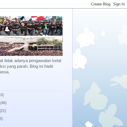
kibat tidak adanya pengawalan ketat
ksi yang parah. Blog ini hadir
esia.
10)
(46)
(21)
3)