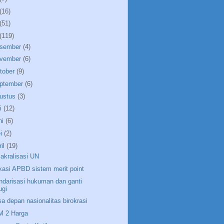
(16)
(51)
(119)
sember
(4)
vember
(6)
tober
(9)
ptember
(6)
ustus
(3)
li
(12)
ni
(6)
i
(2)
ril
(19)
akralisasi UN
kasi APBD sistem merit point
ndarisasi hukuman dan ganti
ugi
a depan nasionalitas birokrasi
 2 Harga