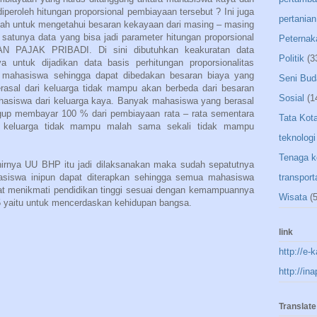
eroleh hitungan proporsional pembiayaan tersebut ? Ini juga
pertanian
udah untuk mengetahui besaran kekayaan dari masing – masing
satunya data yang bisa jadi parameter hitungan proporsional
Peternak
N PAJAK PRIBADI. Di sini dibutuhkan keakuratan data
Politik
(3
 untuk dijadikan data basis perhitungan proporsionalitas
 mahasiswa sehingga dapat dibedakan besaran biaya yang
Seni Bud
asal dari keluarga tidak mampu akan berbeda dari besaran
Sosial
(1
hasiswa dari keluarga kaya. Banyak mahasiswa yang berasal
gup membayar 100 % dari pembiayaan rata – rata sementara
Tata Kot
i keluarga tidak mampu malah sama sekali tidak mampu
teknologi
Tenaga k
irnya UU BHP itu jadi dilaksanakan maka sudah sepatutnya
asiswa inipun dapat diterapkan sehingga semua mahasiswa
transport
at menikmati pendidikan tinggi sesuai dengan kemampuannya
Wisata
(5
yaitu untuk mencerdaskan kehidupan bangsa.
link
http://e-
http://in
Translate