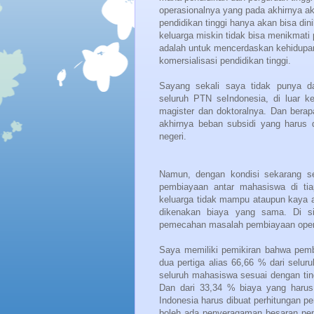
operasionalnya yang pada akhirnya a
pendidikan tinggi hanya akan bisa di
keluarga miskin tidak bisa menikmati
adalah untuk mencerdaskan kehidupa
komersialisasi pendidikan tinggi.
Sayang sekali saya tidak punya d
seluruh PTN seIndonesia, di luar ke
magister dan doktoralnya. Dan berap
akhirnya beban subsidi yang harus 
negeri.
Namun, dengan kondisi sekarang s
pembiayaan antar mahasiswa di tia
keluarga tidak mampu ataupun kaya a
dikenakan biaya yang sama. Di si
pemecahan masalah pembiayaan oper
Saya memiliki pemikiran bahwa pemb
dua pertiga alias 66,66 % dari selu
seluruh mahasiswa sesuai dengan ting
Dan dari 33,34 % biaya yang harus 
Indonesia
harus dibuat perhitungan p
boleh ada penyeragaman besaran pe