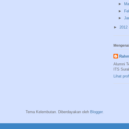
►
Ma
►
Fe
►
Ja
►
2012
Mengenai
Rahm
Alumni T
ITS Sura
Lihat pro
Tema Kelembutan. Diberdayakan oleh
Blogger
.