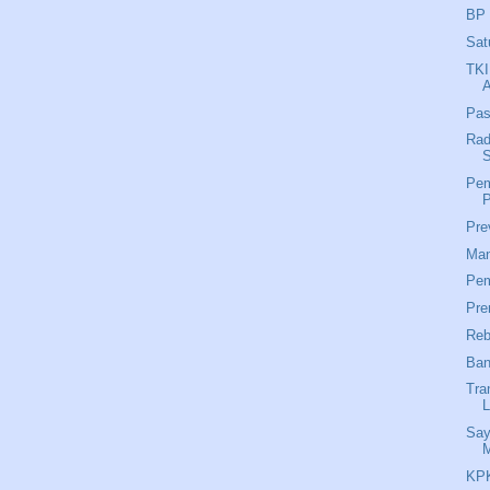
BP 
Sat
TKI
Pas
Rad
Pem
Pre
Man
Pem
Pr
Reb
Ban
Tra
L
Say
M
KPK