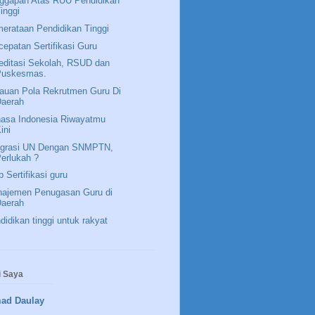
ggapan Atas RUU Pendidikan
inggi
erataan Pendidikan Tinggi
cepatan Sertifikasi Guru
editasi Sekolah, RSUD dan
Puskesmas.
jauan Pola Rekrutmen Guru Di
Daerah
asa Indonesia Riwayatmu
ini
egrasi UN Dengan SNMPTN,
erlukah ?
p Sertifikasi guru
ajemen Penugasan Guru di
Daerah
didikan tinggi untuk rakyat
 Saya
ad Daulay