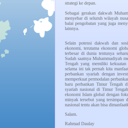
strategi ke depan.
Sebagai gerakan dakwah Muhamm
menyebar di seluruh wilayah nusa
balai pengobatan yang juga menye
lainnya.
Selain potensi dakwah dan sos
ekonomi, terutama ekonomi globa
terbesar di dunia tentunya sehar
Sudah saatnya Muhammadiyah men
Tengah yang memiliki kekuatan
selama ini tak pernah kita man
perbankan syariah dengan invest
memperkuat permodalan perbankan
baru perbankan Timur Tengah d
syariah nasional di Timur Teng
ekonomi Islam global dengan fo
minyak tersebut yang tersimpan d
nasional tentu akan bisa dimanfa
Salam.
Rahmad Daulay