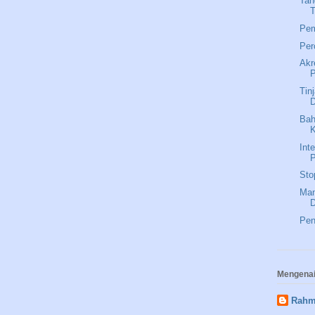
Tan
T
Pem
Per
Akr
Tin
Bah
K
Int
P
Sto
Man
Pen
Mengenai
Rahm