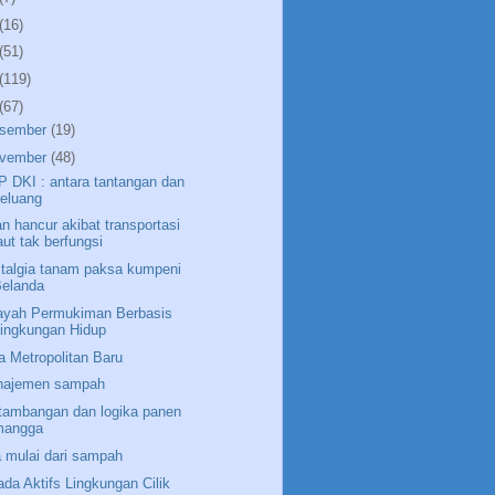
(16)
(51)
(119)
(67)
sember
(19)
vember
(48)
 DKI : antara tantangan dan
eluang
an hancur akibat transportasi
aut tak berfungsi
talgia tanam paksa kumpeni
Belanda
ayah Permukiman Berbasis
ingkungan Hidup
a Metropolitan Baru
najemen sampah
tambangan dan logika panen
mangga
a mulai dari sampah
ada Aktifs Lingkungan Cilik