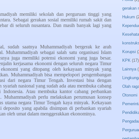
gerakan
adiyah memiliki sekolah dan perguruan tinggi yang
Hukum
(
ntara. Sebagai gerakan sosial memiliki rumah sakit dan
bar di seluruh nusantara. Dan masih banyak lagi yang
Kependu
Kesehat
konstruks
ial, sudah saatnya Muhammadiyah bergerak ke arah
Korupsi
(
l. Muhammadiyah sebagai salah satu organisasi Islam
usnya juga memiliki potensi ekonomi yang juga besar.
KPK
(17)
jalin kerjasama ekonomi dengan seluruh negara Timur
 ekonomi yang ditopang oleh kekayaan minyak yang
Lainnya
(
faatkan. Muhammadiyah bisa mempelopori pengembangan
Lingkung
asi dari negara Timur Tengah. Investasi bisa dengan
 syariah nasional yang sudah ada atau membuka cabang
Olah rag
i Indonesia. Atau membuka kantor cabang perbankan
Otonomi 
ah. Muhammadiyah perlu melakukan perumusan konsep
kus utama negara Timur Tengah kaya minyak. Kekayaan
Pemerint
i deposito yang apabila disimpan di perbankan syariah
Pendidik
atkan oleh umat dalam menggerakkan ekonominya.
Pengada
Pergurua
pertamb