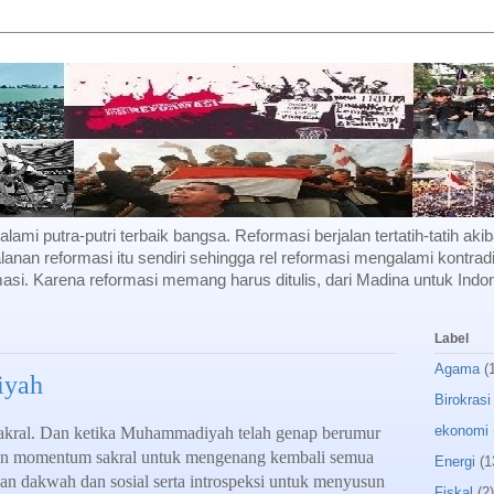
f alami putra-putri terbaik bangsa. Reformasi berjalan tertatih-tatih a
lanan reformasi itu sendiri sehingga rel reformasi mengalami kontradi
si. Karena reformasi memang harus ditulis, dari Madina untuk Indon
Label
Agama
(
iyah
Birokrasi
ekonomi
akral. Dan ketika Muhammadiyah telah genap berumur
akan momentum sakral untuk mengenang kembali semua
Energi
(1
kan dakwah dan sosial serta introspeksi untuk menyusun
Fiskal
(2)