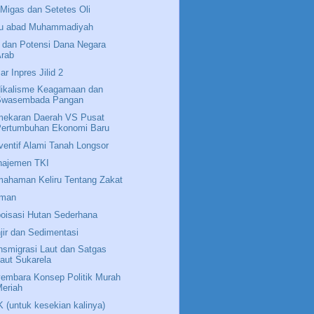
Migas dan Setetes Oli
u abad Muhammadiyah
 dan Potensi Dana Negara
Arab
ar Inpres Jilid 2
ikalisme Keagamaan dan
Swasembada Pangan
ekaran Daerah VS Pusat
Pertumbuhan Ekonomi Baru
ventif Alami Tanah Longsor
ajemen TKI
ahaman Keliru Tentang Zakat
eman
oisasi Hutan Sederhana
jir dan Sedimentasi
nsmigrasi Laut dan Satgas
aut Sukarela
embara Konsep Politik Murah
eriah
 (untuk kesekian kalinya)