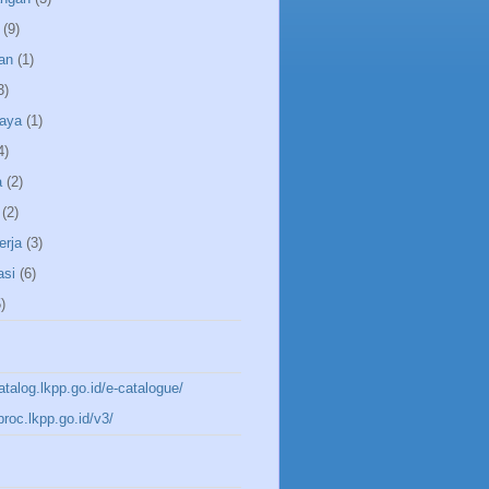
(9)
an
(1)
3)
aya
(1)
4)
a
(2)
(2)
erja
(3)
asi
(6)
)
katalog.lkpp.go.id/e-catalogue/
aproc.lkpp.go.id/v3/