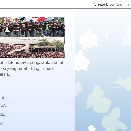
kibat tidak adanya pengawalan ketat
ksi yang parah. Blog ini hadir
esia.
10)
(46)
(21)
3)