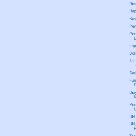
Ras
Hap
Bay
Pem
Pen
Imp
Dok
Jal
T
Sar
Fun
D
Bia
K
Pem
U
UN 
UN
P