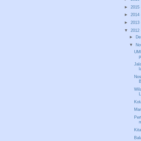
►
2015
►
2014
►
2013
▼
2012
►
De
▼
No
UMP
p
Jal
l
Nos
Wil
L
Kot
Ma
Per
Kit
Bal