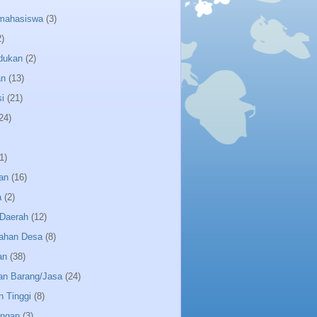
 mahasiswa
(3)
2)
dukan
(2)
an
(13)
i
(21)
24)
1)
an
(16)
a
(2)
Daerah
(12)
ahan Desa
(8)
an
(38)
an Barang/Jasa
(24)
n Tinggi
(8)
angan
(3)